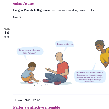
e
enfant/jeune
s
Longère Parc de la Bégraisière
Rue François Rabelais, Saint-Herblain
É
v
Gratuit
è
n
e
MAR
14
m
e
2026
n
t
s
14 mars:15h00
-
17h00
Parler vie affective ensemble