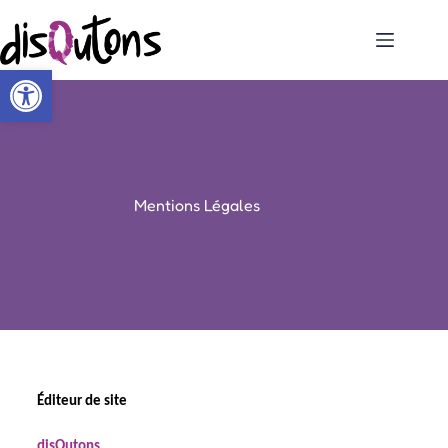
Ouvrir la barre d’outils
Mentions Légales
Éditeur de site
disQutons