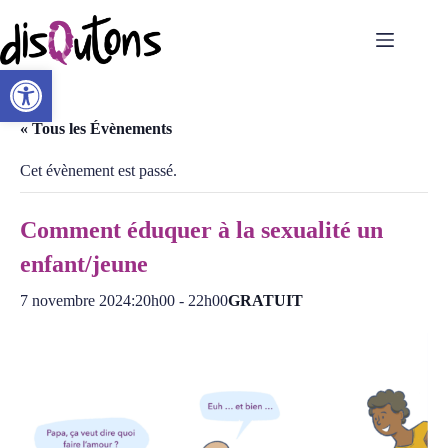
Passer
au
contenu
Ouvrir la barre d’outils
« Tous les Évènements
Cet évènement est passé.
Comment éduquer à la sexualité un
enfant/jeune
7 novembre 2024:20h00
-
22h00
GRATUIT