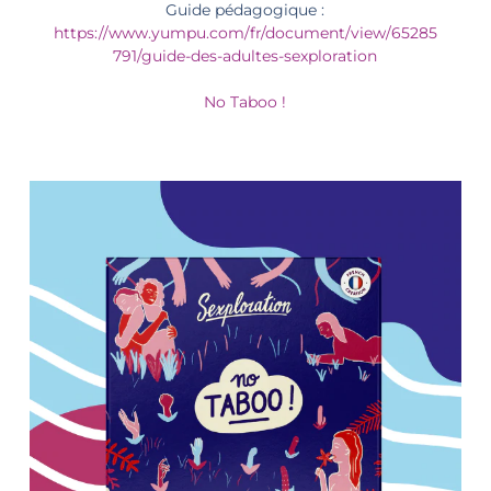
Guide pédagogique :
https://www.yumpu.com/fr/document/view/65285
791/guide-des-adultes-sexploration
No Taboo !