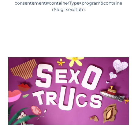
consentement#containerType=program&containe
rSlug=sexotuto